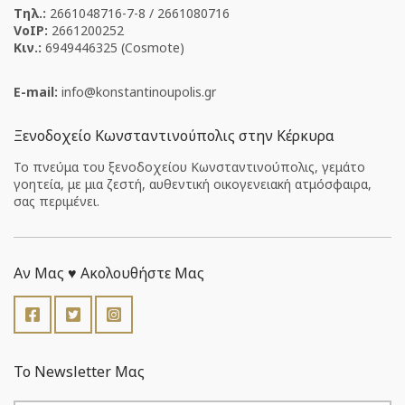
Τηλ.:
2661048716-7-8 / 2661080716
VoIP:
2661200252
Κιν.:
6949446325 (Cosmote)
E-mail:
info
konstantinoupolis
gr
Ξενοδοχείο Κωνσταντινούπολις στην Κέρκυρα
Το πνεύμα του ξενοδοχείου Κωνσταντινούπολις, γεμάτο
γοητεία, με μια ζεστή, αυθεντική οικογενειακή ατμόσφαιρα,
σας περιμένει.
Αν Μας ♥️ Ακολουθήστε Μας
Το Newsletter Μας
E