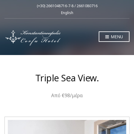
(+30) 2661048716-7-8 / 2661080716
English
MENU
Triple Sea View.
Από €98/μέρα