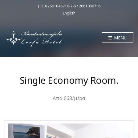
(+30) 2661048716-7-8 / 2661080716
English
MENU
Single Economy Room.
Από €68/μέρα