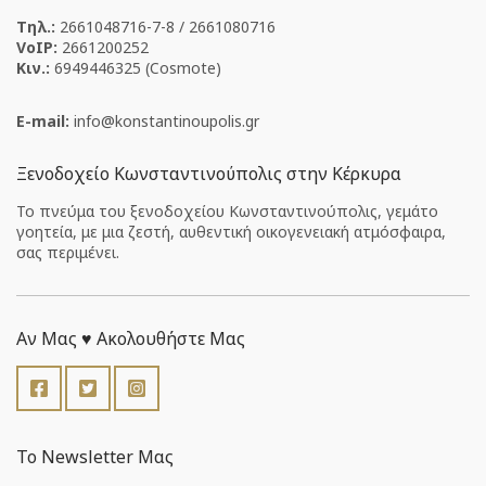
Τηλ.:
2661048716-7-8 / 2661080716
VoIP:
2661200252
Κιν.:
6949446325 (Cosmote)
E-mail:
info
konstantinoupolis
gr
Ξενοδοχείο Κωνσταντινούπολις στην Κέρκυρα
Το πνεύμα του ξενοδοχείου Κωνσταντινούπολις, γεμάτο
γοητεία, με μια ζεστή, αυθεντική οικογενειακή ατμόσφαιρα,
σας περιμένει.
Αν Μας ♥️ Ακολουθήστε Μας
Το Newsletter Μας
E